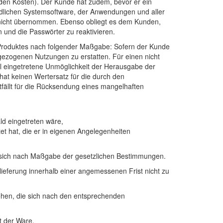
den Kosten). Der Kunde hat zudem, bevor er ein
ndlichen Systemsoftware, der Anwendungen und aller
rd nicht übernommen. Ebenso obliegt es dem Kunden,
n und die Passwörter zu reaktivieren.
 Produktes nach folgender Maßgabe: Sofern der Kunde
ezogenen Nutzungen zu erstatten. Für einen nicht
l eingetretene Unmöglichkeit der Herausgabe der
at keinen Wertersatz für die durch den
ällt für die Rücksendung eines mangelhaften
ld eingetreten wäre,
et hat, die er in eigenen Angelegenheiten
t sich nach Maßgabe der gesetzlichen Bestimmungen.
ieferung innerhalb einer angemessenen Frist nicht zu
hen, die sich nach den entsprechenden
t der Ware.