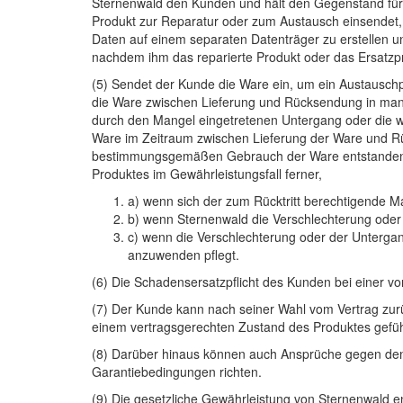
Sternenwald den Kunden und hält den Gegenstand für 
Produkt zur Reparatur oder zum Austausch einsendet,
Daten auf einem separaten Datenträger zu erstellen u
nachdem ihm das reparierte Produkt oder das Ersatzpro
(5) Sendet der Kunde die Ware ein, um ein Austausc
die Ware zwischen Lieferung und Rücksendung in mang
durch den Mangel eingetretenen Untergang oder die w
Ware im Zeitraum zwischen Lieferung der Ware und Rü
bestimmungsgemäßen Gebrauch der Ware entstandene Ve
Produktes im Gewährleistungsfall ferner,
a) wenn sich der zum Rücktritt berechtigende M
b) wenn Sternenwald die Verschlechterung oder
c) wenn die Verschlechterung oder der Untergang
anzuwenden pflegt.
(6) Die Schadensersatzpflicht des Kunden bei einer 
(7) Der Kunde kann nach seiner Wahl vom Vertrag zurü
einem vertragsgerechten Zustand des Produktes gefüh
(8) Darüber hinaus können auch Ansprüche gegen den
Garantiebedingungen richten.
(9) Die gesetzliche Gewährleistung von Sternenwald en