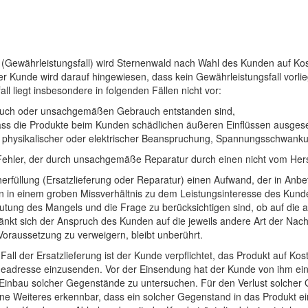
kt (Gewährleistungsfall) wird Sternenwald nach Wahl des Kunden auf Ko
er Kunde wird darauf hingewiesen, dass kein Gewährleistungsfall vorl
ll liegt insbesondere in folgenden Fällen nicht vor:
rauch oder unsachgemäßen Gebrauch entstanden sind,
dass die Produkte beim Kunden schädlichen äußeren Einflüssen ausges
physikalischer oder elektrischer Beanspruchung, Spannungsschwankungen
 Fehler, der durch unsachgemäße Reparatur durch einen nicht vom Herste
erfüllung (Ersatzlieferung oder Reparatur) einen Aufwand, der in Anb
n in einem groben Missverhältnis zu dem Leistungsinteresse des Kund
ung des Mangels und die Frage zu berücksichtigen sind, ob auf die a
nkt sich der Anspruch des Kunden auf die jeweils andere Art der Nach
Voraussetzung zu verweigern, bleibt unberührt.
 Fall der Ersatzlieferung ist der Kunde verpflichtet, das Produkt auf 
adresse einzusenden. Vor der Einsendung hat der Kunde von ihm ei
en Einbau solcher Gegenstände zu untersuchen. Für den Verlust solcher 
 Weiteres erkennbar, dass ein solcher Gegenstand in das Produkt eing