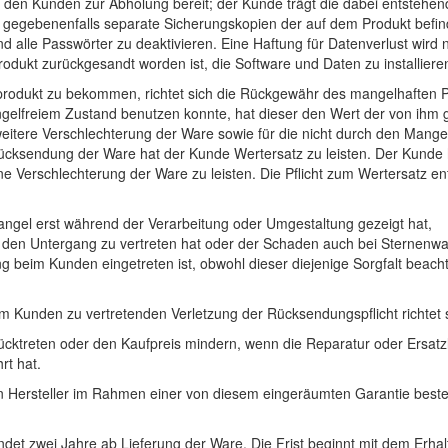
den Kunden zur Abholung bereit; der Kunde trägt die dabei entstehen
 gegebenenfalls separate Sicherungskopien der auf dem Produkt befi
nd alle Passwörter zu deaktivieren. Eine Haftung für Datenverlust wi
dukt zurückgesandt worden ist, die Software und Daten zu installiere
hprodukt zu bekommen, richtet sich die Rückgewähr des mangelhaften
elfreiem Zustand benutzen konnte, hat dieser den Wert der von ihm g
eitere Verschlechterung der Ware sowie für die nicht durch den Mange
cksendung der Ware hat der Kunde Wertersatz zu leisten. Der Kunde h
rschlechterung der Ware zu leisten. Die Pflicht zum Wertersatz entf
angel erst während der Verarbeitung oder Umgestaltung gezeigt hat,
 den Untergang zu vertreten hat oder der Schaden auch bei Sternenwa
 beim Kunden eingetreten ist, obwohl dieser diejenige Sorgfalt beacht
vom Kunden zu vertretenden Verletzung der Rücksendungspflicht richte
cktreten oder den Kaufpreis mindern, wenn die Reparatur oder Ersatzl
rt hat.
 Hersteller im Rahmen einer von diesem eingeräumten Garantie beste
det zwei Jahre ab Lieferung der Ware. Die Frist beginnt mit dem Erhal