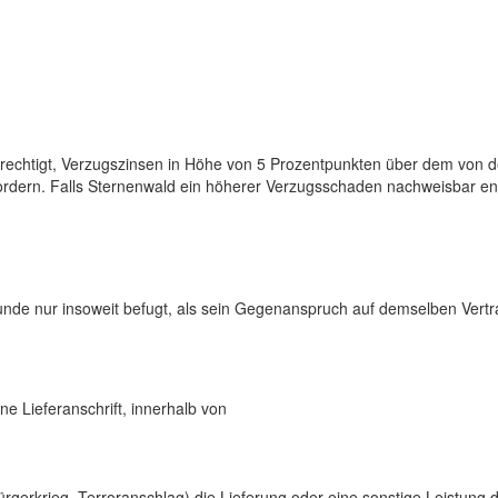
rechtigt, Verzugszinsen in Höhe von 5 Prozentpunkten über dem von 
rdern. Falls Sternenwald ein höherer Verzugsschaden nachweisbar ents
nde nur insoweit befugt, als sein Gegenanspruch auf demselben Vertra
e Lieferanschrift, innerhalb von
gerkrieg, Terroranschlag) die Lieferung oder eine sonstige Leistung da