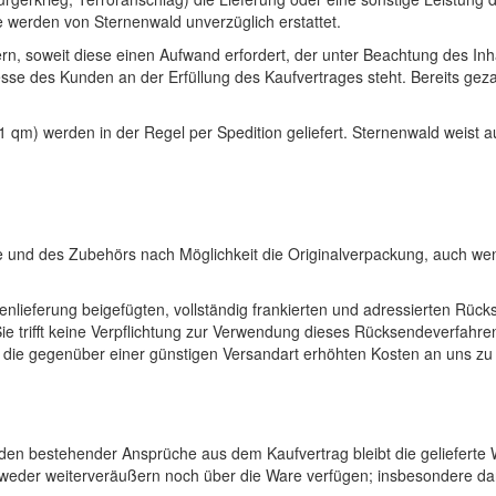
 werden von Sternenwald unverzüglich erstattet.
n, soweit diese einen Aufwand erfordert, der unter Beachtung des In
sse des Kunden an der Erfüllung des Kaufvertrages steht. Bereits gez
 qm) werden in der Regel per Spedition geliefert. Sternenwald weist au
e und des Zubehörs nach Möglichkeit die Originalverpackung, auch we
lieferung beigefügten, vollständig frankierten und adressierten Rück
ie trifft keine Verpflichtung zur Verwendung dieses Rücksendeverfahre
, die gegenüber einer günstigen Versandart erhöhten Kosten an uns zu
nden bestehender Ansprüche aus dem Kaufvertrag bleibt die gelieferte
weder weiterveräußern noch über die Ware verfügen; insbesondere darf