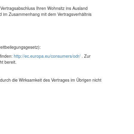
Vertragsabschluss Ihren Wohnsitz ins Ausland
s und im Zusammenhang mit dem Vertragsverhältnis
eitbeilegungsgesetz):
 finden:
http://ec.europa.eu/consumers/odr/
. Zur
t bereit.
adurch die Wirksamkeit des Vertrages im Übrigen nicht