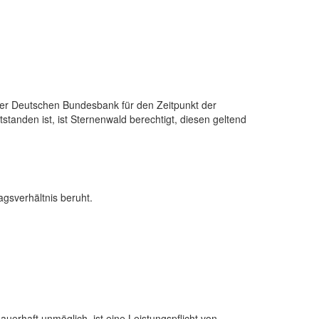
der Deutschen Bundesbank für den Zeitpunkt der
tanden ist, ist Sternenwald berechtigt, diesen geltend
gsverhältnis beruht.
uerhaft unmöglich, ist eine Leistungspflicht von